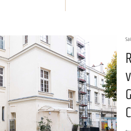
Sai
v
G